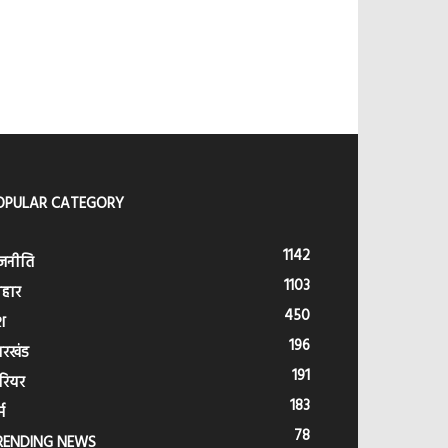
OPULAR CATEGORY
1142
जनीति
1103
हार
450
श
196
ारखंड
191
रियर
183
्म
78
RENDING NEWS