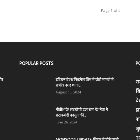
Page 1 of 5
POPULAR POSTS
P
और
इंडियन हेल्थ फिटनेस जिम में चोरी मामले में
रा
राजीव नगर थाना...
बि
August 13, 2024
दे
नीतीश के सहयोगी दल ‘हम’ के नेता ने
झ
शराबबंदी कानून की...
क
June 26, 2024
जुर
T
MONSOON UPDATE: बिहार में होने वाली