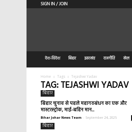
SIGN IN / JOIN
BIHAR
JOHAR
NEWS
देश-विदेश
बिहार
झारखंड
राजनीति
खेल
Home
Tags
Tejashwi Yadav
TAG: TEJASHWI YADAV
बिहार
बिहार चुनाव से पहले महागठबंधन का एक और
मास्टरस्ट्रोक, माई-बहिन मान...
Bihar Johar News Team
-
September 24, 2025
बिहार