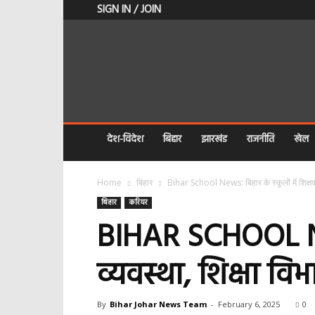
SIGN IN / JOIN
BIHAR
JOHAR
NEWS
देश-विदेश
बिहार
झारखंड
राजनीति
खेल
Home
बिहार
Bihar School News: बिहार के स्कूलों में शिक्षकों
बिहार
करियर
BIHAR SCHOOL NEWS
व्यवस्था, शिक्षा व
By
Bihar Johar News Team
-
February 6, 2025
0