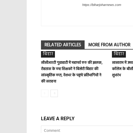
https://biharjoharnews.com
RELATED ARTICLES
MORE FROM AUTHOR
बिहार
बिहार
सीसीआरटी गुवाहाटी में महापर्व छठ की झलक,
सासाराम में उच्
रोहतास के छह शिक्षकों ने बिखेरी बिहार की
कॉलेज के बीसी
सांस्कृतिक छटा, देशभर के पहुंचे प्रतिभागियों ने
शुभारंभ
की सराहना
LEAVE A REPLY