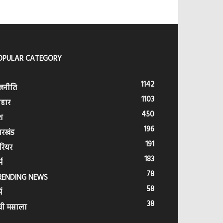
OPULAR CATEGORY
1142
जनीति
1103
हार
450
श
196
ारखंड
191
रियर
183
्म
78
RENDING NEWS
58
म
38
वी मसाला