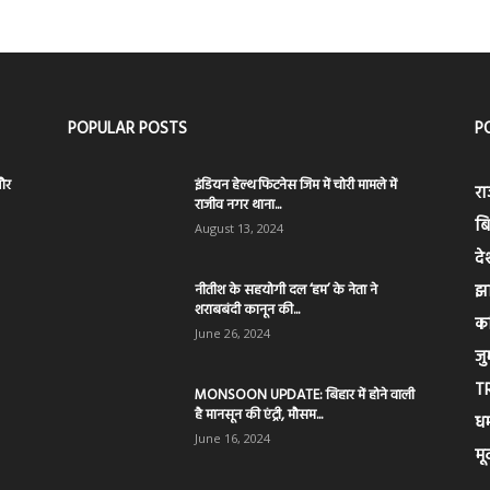
POPULAR POSTS
P
और
इंडियन हेल्थ फिटनेस जिम में चोरी मामले में
रा
राजीव नगर थाना...
बि
August 13, 2024
दे
नीतीश के सहयोगी दल ‘हम’ के नेता ने
झ
शराबबंदी कानून की...
क
June 26, 2024
जुर
T
MONSOON UPDATE: बिहार में होने वाली
है मानसून की एंट्री, मौसम...
धर्
June 16, 2024
मू