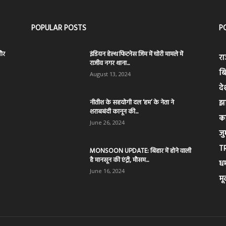
POPULAR POSTS
P
और
इंडियन हेल्थ फिटनेस जिम में चोरी मामले में
रा
राजीव नगर थाना...
बि
August 13, 2024
दे
नीतीश के सहयोगी दल ‘हम’ के नेता ने
झ
शराबबंदी कानून की...
क
June 26, 2024
जुर
T
MONSOON UPDATE: बिहार में होने वाली
है मानसून की एंट्री, मौसम...
धर्
June 16, 2024
मू