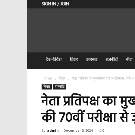
SIGN IN / JOIN
BIHAR
JOHAR
NEWS
देश-विदेश
बिहार
झारखंड
राजनीति
खेल
Home
बिहार
नेता प्रतिपक्ष का मुख्यमंत्री को अल्टीमेटम, बोले –
बिहार
राजनीति
नेता प्रतिपक्ष का मु
की 70वीं परीक्षा स
By
admin
-
December 5, 2024
0