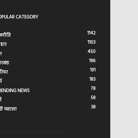
OPULAR CATEGORY
1142
जनीति
1103
हार
450
श
196
ारखंड
191
रियर
183
्म
78
RENDING NEWS
58
म
38
वी मसाला