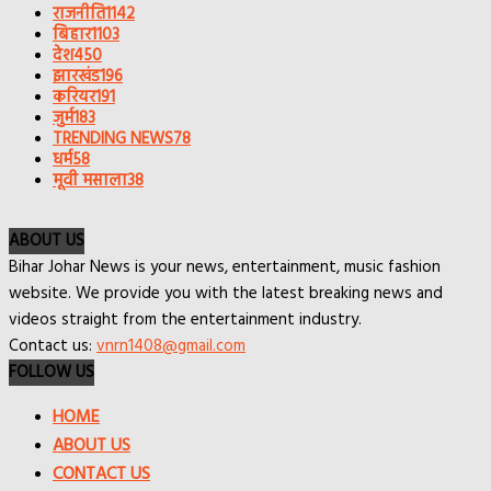
राजनीति
1142
बिहार
1103
देश
450
झारखंड
196
करियर
191
जुर्म
183
TRENDING NEWS
78
धर्म
58
मूवी मसाला
38
ABOUT US
Bihar Johar News is your news, entertainment, music fashion
website. We provide you with the latest breaking news and
videos straight from the entertainment industry.
Contact us:
vnrn1408@gmail.com
FOLLOW US
HOME
ABOUT US
CONTACT US