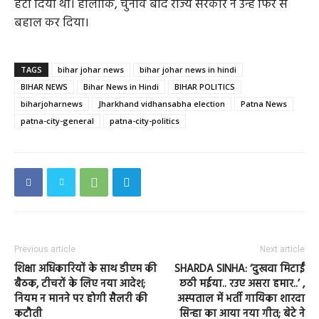
हटा दिया था। हालांकि, चुनाव बाद राज्य सरकार ने उन्हें फिर से
बहाल कर दिया।
TAGS
bihar johar news
bihar johar news in hindi
BIHAR NEWS
Bihar News in Hindi
BIHAR POLITICS
biharjoharnews
Jharkhand vidhansabha election
Patna News
patna-city-general
patna-city-politics
Previous article
Next article
शिक्षा अधिकारियों के साथ डीएम की
SHARDA SINHA: ‘दुखवा मिटाईं
बैठक, टीचरों के लिए नया आदेश;
छठी मईया.. रउए असरा हमार..’ ,
नियम न मानने पर होगी सैलरी की
अस्पताल में भर्ती गायिका शारदा
कटौती
सिन्हा का आया नया गीत; बेटे ने