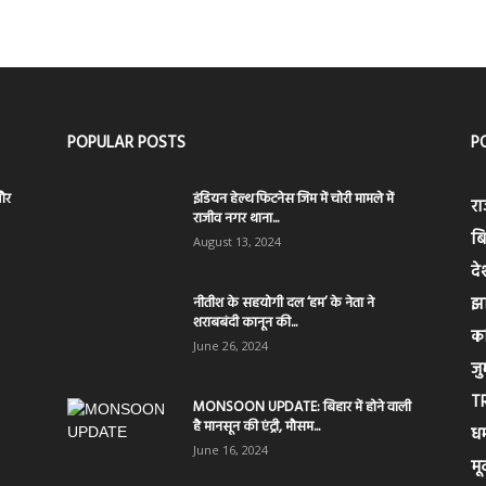
POPULAR POSTS
P
और
इंडियन हेल्थ फिटनेस जिम में चोरी मामले में
रा
राजीव नगर थाना...
बि
August 13, 2024
दे
नीतीश के सहयोगी दल ‘हम’ के नेता ने
झ
शराबबंदी कानून की...
क
June 26, 2024
जुर
T
MONSOON UPDATE: बिहार में होने वाली
है मानसून की एंट्री, मौसम...
धर्
June 16, 2024
मू