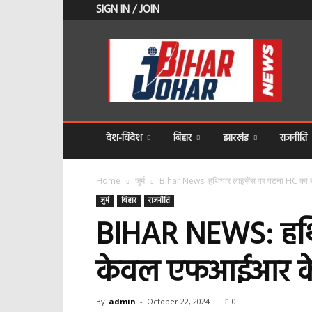
SIGN IN / JOIN
BIHAR
JOHAR
NEWS
देश-विदेश
बिहार
झारखंड
राजनीति
Home
जुर्म
Bihar News: हथियार लाइसेंस पर पटना HC का ब
जुर्म
बिहार
राजनीति
BIHAR NEWS: हथिय
केवल एफआईआर के आ
By
admin
-
October 22, 2024
0