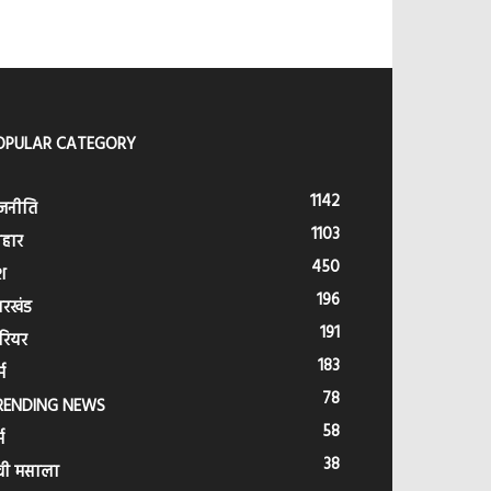
OPULAR CATEGORY
1142
जनीति
1103
हार
450
श
196
ारखंड
191
रियर
183
्म
78
RENDING NEWS
58
म
38
वी मसाला