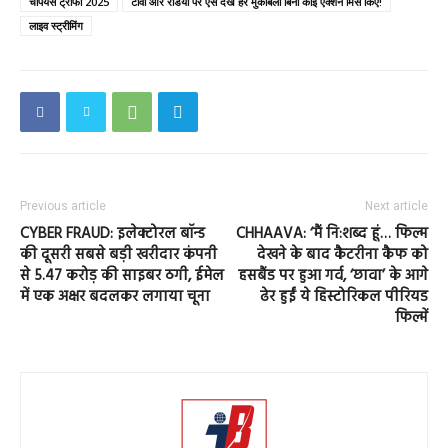
चैंपियंस ट्रॉफी 2025
टीवी और रेडियो पर ऐसे देखें हर मुकाबला बिना कोई एक्शन मिस किए!
लाइव स्ट्रीमिंग
Previous article
Next article
CYBER FRAUD: इलेक्टोरल बॉन्ड
CHHAAVA: ‘मैं नि:शब्द हूं… फिल्म
की दूसरी सबसे बड़ी खरीदार कंपनी
देखने के बाद कैटरीना कैफ को
से 5.47 करोड़ की साइबर ठगी, ईमेल
हसबैंड पर हुआ गर्व, ‘छावा’ के आगे
में एक अक्षर बदलकर लगाया चूना
ढेर हुईं ये हिस्टोरिकल पीरियड
फिल्में