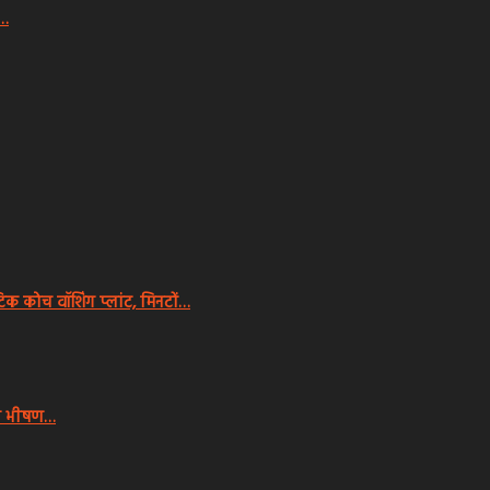
श…
ोच वॉशिंग प्लांट, मिनटों…
गी भीषण…