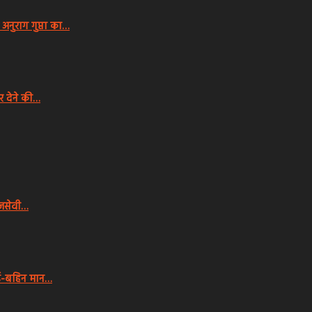
ुराग गुप्ता का…
 देने की…
ाजसेवी…
ाई-बहिन मान…