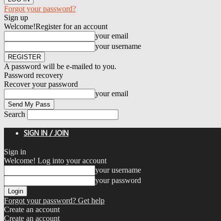
Forgot your password?
Sign up
Welcome!
Register for an account
your email
your username
A password will be e-mailed to you.
Password recovery
Recover your password
your email
Search
SIGN IN / JOIN
Sign in
Welcome! Log into your account
your username
your password
Forgot your password? Get help
Create an account
Create an account