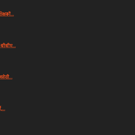
िक्षकों…
ीए-बीबीए…
ाजसेवी…
स,…