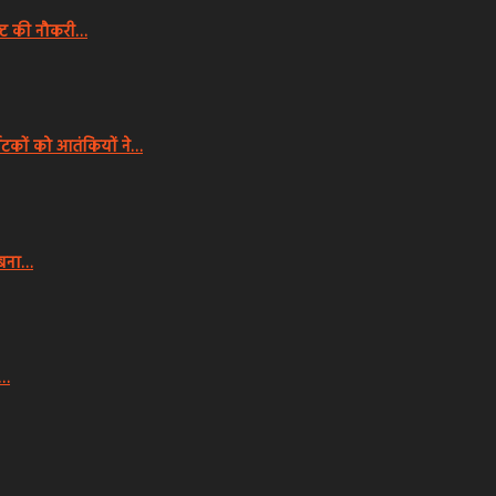
्ट की नौकरी…
यटकों को आतंकियों ने…
 बना…
े…