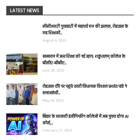
LATEST NEWS
सीसीआरटी गुवाहाटी में महापर्व छठ की झलक, रोहतास के
छह शिक्षकों...
August 4, 2026
सासाराम में उच्च शिक्षा को नई उड़ान; शकुंतलम् कॉलेज के
बीसीए-बीबीए...
June 28, 2026
रोहतास दौरे पर पहुंचे तरारी विधायक विशाल प्रशांत पांडे ने
समाजसेवी...
May 24, 2026
बिहार के सरकारी इंजीनियरिंग कॉलेजों में अब मुफ्त होगा AI
कोर्स,...
February 21, 2026