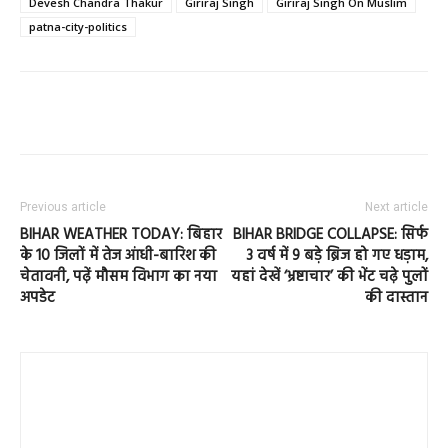
Devesh Chandra Thakur
Giriraj Singh
Giriraj Singh On Muslim
patna-city-politics
Previous article
Next article
BIHAR WEATHER TODAY: बिहार
BIHAR BRIDGE COLLAPSE: सिर्फ
के 10 जिलों में तेज आंधी-बारिश की
3 वर्ष में 9 बड़े ब्रिज हो गए धड़ाम,
चेतावनी, पढ़ें मौसम विभाग का नया
यहां देखें ‘भ्रष्टाचार’ की भेंट चढ़े पुलों
अपडेट
की दास्तान