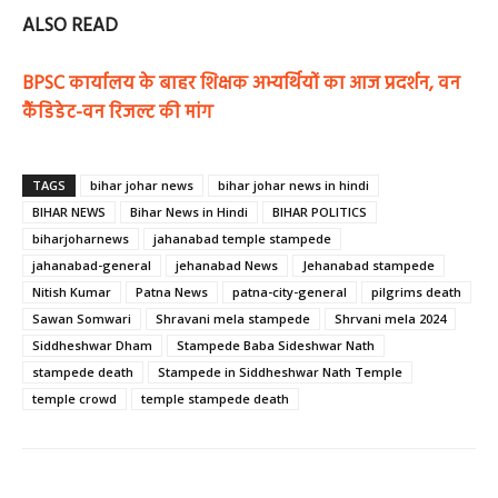
ALSO READ
BPSC कार्यालय के बाहर शिक्षक अभ्यर्थियों का आज प्रदर्शन, वन
कैंडिडेट-वन रिजल्ट की मांग
TAGS
bihar johar news
bihar johar news in hindi
BIHAR NEWS
Bihar News in Hindi
BIHAR POLITICS
biharjoharnews
jahanabad temple stampede
jahanabad-general
jehanabad News
Jehanabad stampede
Nitish Kumar
Patna News
patna-city-general
pilgrims death
Sawan Somwari
Shravani mela stampede
Shrvani mela 2024
Siddheshwar Dham
Stampede Baba Sideshwar Nath
stampede death
Stampede in Siddheshwar Nath Temple
temple crowd
temple stampede death