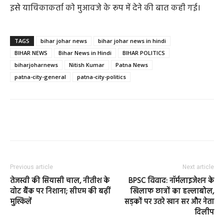
इसे याचिकाकर्ता को मुआवजे के रूप में देने की बात कही गई।
TAGS
bihar johar news
bihar johar news in hindi
BIHAR NEWS
Bihar News in Hindi
BIHAR POLITICS
biharjoharnews
Nitish Kumar
Patna News
patna-city-general
patna-city-politics
Previous article
Next article
तेजस्वी की सियासी चाल, नीतीश के
BPSC विवाद: नॉर्मलाइजेशन के
वोट बैंक पर निशाना; सीएम की बढ़ीं
खिलाफ छात्रों का हल्लाबोल,
मुश्किलें
सड़कों पर उतरे खान सर और नेता
दिलीप